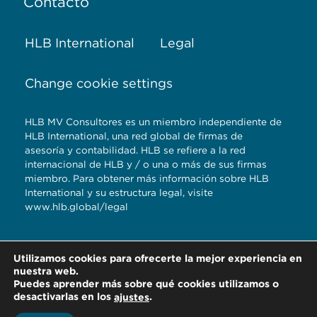
Contacto
HLB International
Legal
Change cookie settings
HLB MV Consultores es un miembro independiente de
HLB International, una red global de firmas de
asesoría y contabilidad. HLB se refiere a la red
internacional de HLB y / o una o más de sus firmas
miembro. Para obtener más información sobre HLB
International y su estructura legal, visite
www.hlb.global/legal
Torre Titanium 5to.
Utilizamos cookies para ofrecerte la mejor experiencia en
piso Reserva
nuestra web.
Territorial Atlixcayotl,
Puedes aprender más sobre qué cookies utilizamos o
desactivarlas en los
.
ajustes
Pue. | Tel. 2222964909 2222103750