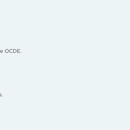
de OCDE.
s.