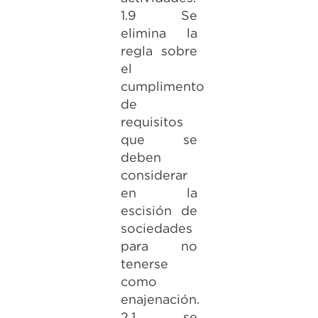
1.9 Se
elimina la
regla sobre
el
cumplimento
de
requisitos
que se
deben
considerar
en la
escisión de
sociedades
para no
tenerse
como
enajenación.
2.1 se