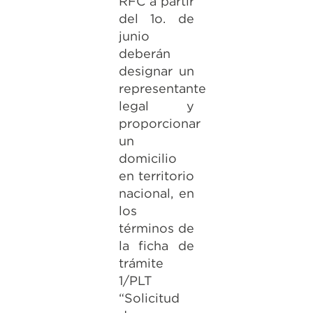
RFC a partir
del 1o. de
junio
deberán
designar un
representante
legal y
proporcionar
un
domicilio
en territorio
nacional, en
los
términos de
la ficha de
trámite
1/PLT
“Solicitud