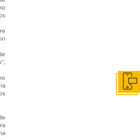
mo
os
re
in
de
”,
mo
Contácta
ia
os
de
ra
na