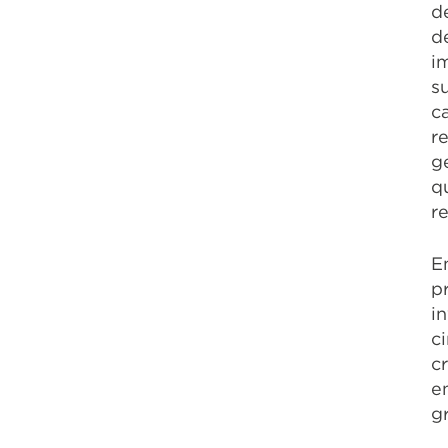
d
d
i
s
c
r
g
q
r
E
p
i
c
c
e
g