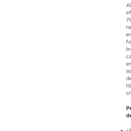
A
e
7
r
e
f
t
c
e
a
d
l
c
P
d
¿