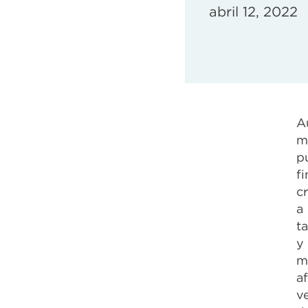
abril 12, 2022
A
m
p
f
c
a
t
y
m
a
v