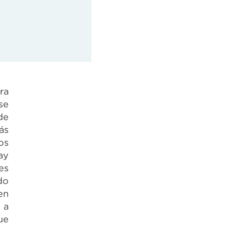
ra
se
de
ás
os
ay
es
do
en
 a
ue