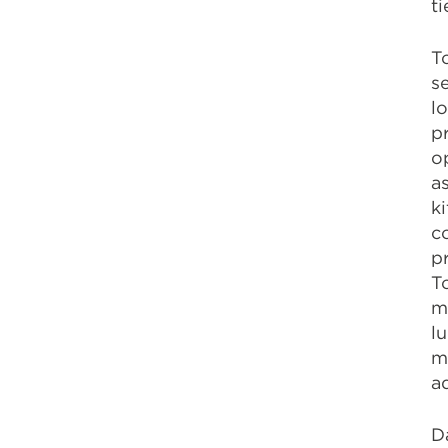
t
T
s
l
p
o
a
k
c
p
T
m
l
m
a
D