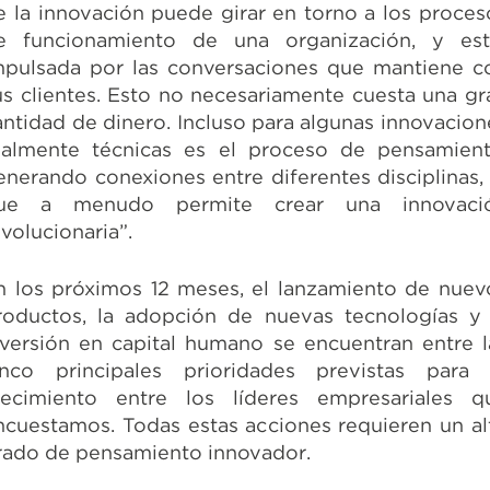
e la innovación puede girar en torno a los proces
e funcionamiento de una organización, y est
mpulsada por las conversaciones que mantiene c
us clientes. Esto no necesariamente cuesta una gr
antidad de dinero. Incluso para algunas innovacion
ealmente técnicas es el proceso de pensamient
enerando conexiones entre diferentes disciplinas, 
ue a menudo permite crear una innovaci
evolucionaria”.
n los próximos 12 meses, el lanzamiento de nuev
roductos, la adopción de nuevas tecnologías y 
nversión en capital humano se encuentran entre l
inco principales prioridades previstas para 
recimiento entre los líderes empresariales q
ncuestamos. Todas estas acciones requieren un al
rado de pensamiento innovador.