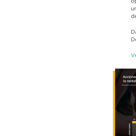
o
u
de
D
D
V