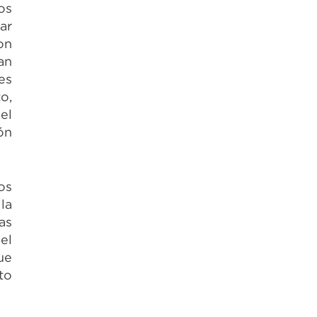
os
ar
on
an
es
o,
el
ón
os
la
as
el
ue
to