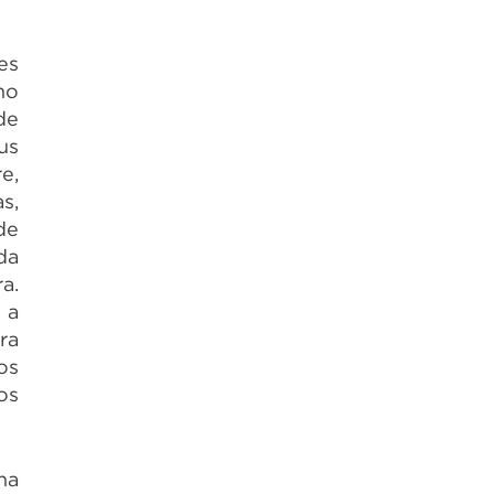
es
mo
de
us
e,
s,
de
da
a.
 a
ra
os
os
ha