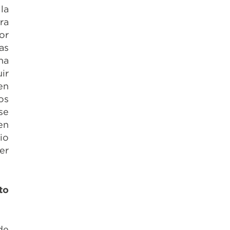
la
ra
or
as
na
ir
en
os
se
en
io
er
to
de