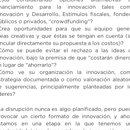
inanciamiento para la innovación tales co
nnovación y Desarrollo, Estímulos fiscales, fonde
úblicos o privados, “crowdfunding”?
Crea oportunidades para que su equipo gene
deas creativas y que éstas se tengan en cuenta (s
incular directamente su propuesta a los costos)?
Cómo se puede evitar el rechazo a las ideas 
nnovación, bajo la premisa de que “costarán dinero
n lugar de “ahorrarlo”?
Cómo ve su organización la innovación, co
strategia documentada o como valoración aleator
e sugerencias, principalmente planteadas por l
íderes?
La disrupción nunca es algo planificado, pero pue
rovocar un cierto formato de innovación, y aho
stamos en una etapa en la que tenemos u