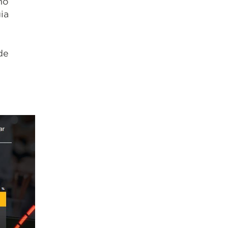
mo
ia
de