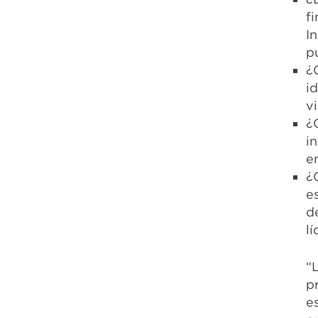
f
I
p
¿
i
v
¿
i
e
¿
e
d
l
“
p
e