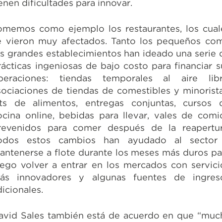
ienen dificultades para innovar.
omemos como ejemplo los restaurantes, los cual
e vieron muy afectados. Tanto los pequeños co
os grandes establecimientos han ideado una serie 
rácticas ingeniosas de bajo costo para financiar s
peraciones: tiendas temporales al aire libr
sociaciones de tiendas de comestibles y minorista
its de alimentos, entregas conjuntas, cursos 
ocina online, bebidas para llevar, vales de comi
revenidos para comer después de la reapertur
odos estos cambios han ayudado al sector
antenerse a flote durante los meses más duros pa
uego volver a entrar en los mercados con servici
ás innovadores y algunas fuentes de ingres
dicionales.
avid Sales también está de acuerdo en que “muc