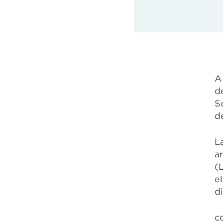
A
d
S
d
L
a
(
e
d
c