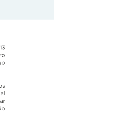
13
ro
go
os
al
ar
do