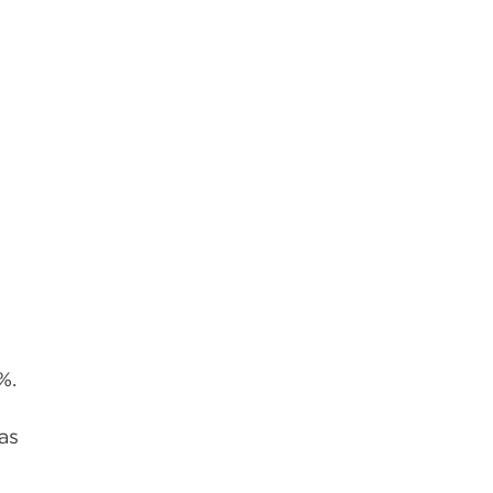
%.
as