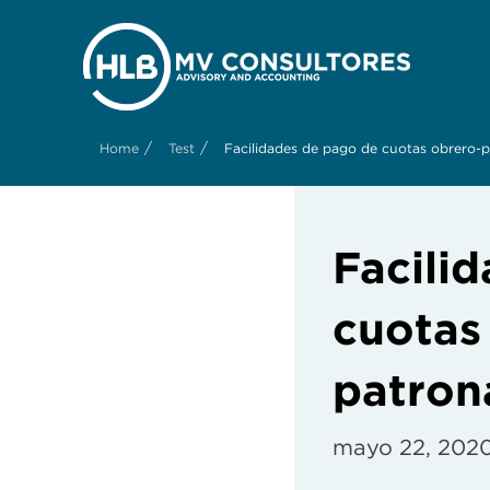
/
/
Home
Test
Facilidades de pago de cuotas obrero-p
Facili
cuotas
patron
mayo 22, 202