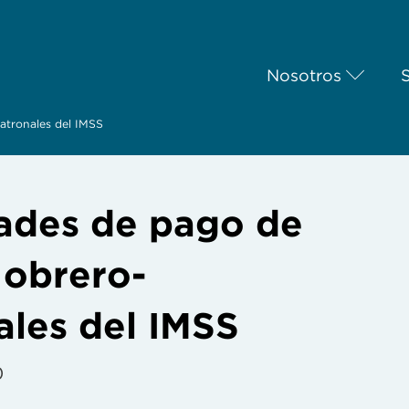
Nosotros
atronales del IMSS
dades de pago de
 obrero-
ales del IMSS
0