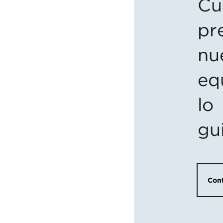
Cu
pr
nu
eq
lo
gu
Cont