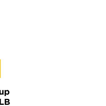
 up
HLB