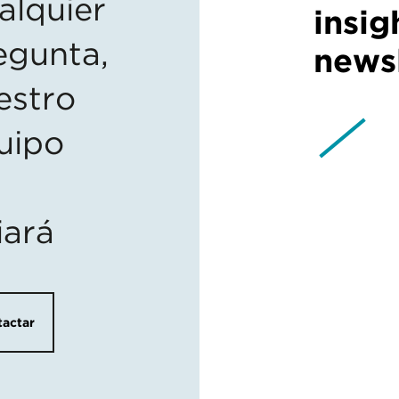
alquier
insig
egunta,
newsl
estro
uipo
iará
actar