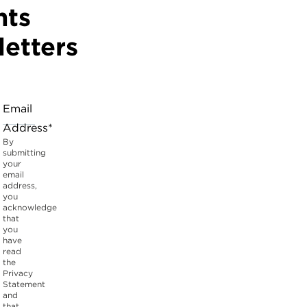
hts
etters
Email
Address*
By
submitting
your
email
address,
you
acknowledge
that
you
have
read
the
Privacy
Statement
and
that