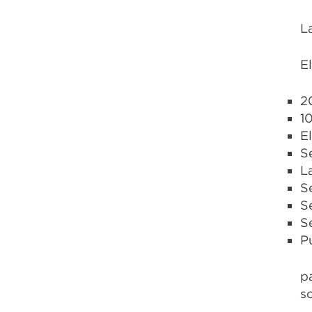
L
El
2
1
E
S
L
S
S
S
P
p
s