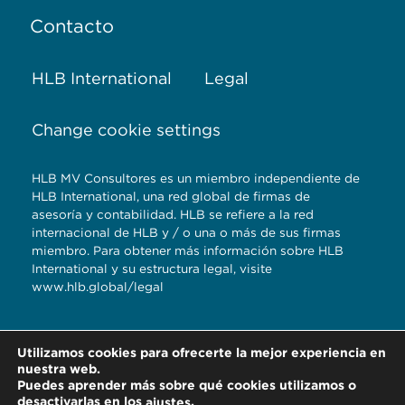
Contacto
HLB International
Legal
Change cookie settings
HLB MV Consultores es un miembro independiente de
HLB International, una red global de firmas de
asesoría y contabilidad. HLB se refiere a la red
internacional de HLB y / o una o más de sus firmas
miembro. Para obtener más información sobre HLB
International y su estructura legal, visite
www.hlb.global/legal
Torre Titanium 5to.
Utilizamos cookies para ofrecerte la mejor experiencia en
piso Reserva
nuestra web.
Territorial Atlixcayotl,
Puedes aprender más sobre qué cookies utilizamos o
desactivarlas en los
.
ajustes