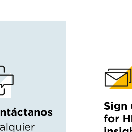
Sign
ntáctanos
for 
alquier
insig