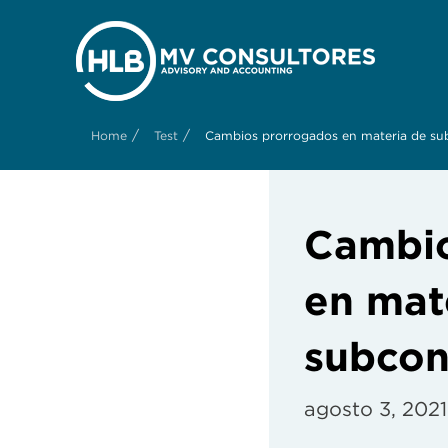
/
/
Home
Test
Cambios prorrogados en materia de su
Cambio
en mat
subcon
agosto 3, 2021