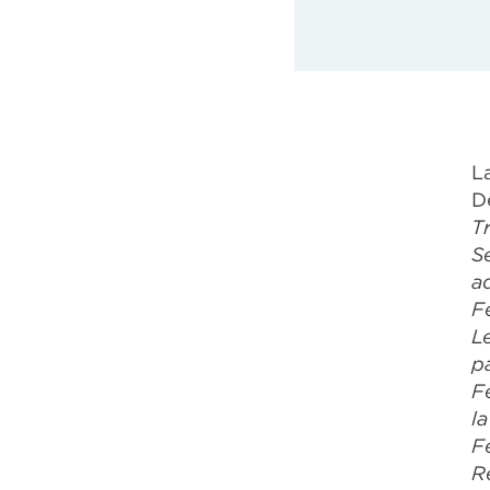
L
D
T
S
a
F
L
p
F
l
F
R