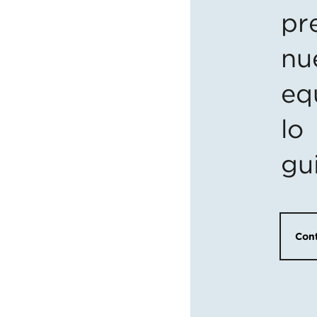
pr
nu
eq
lo
gu
Cont