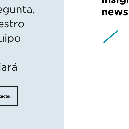
egunta,
newsl
estro
uipo
iará
actar