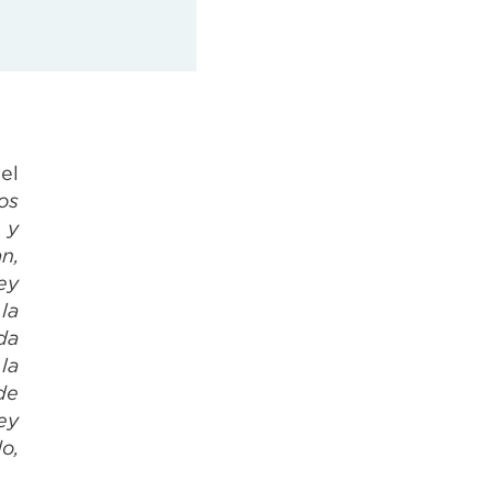
el
os
 y
n,
ey
la
da
la
de
ey
o,