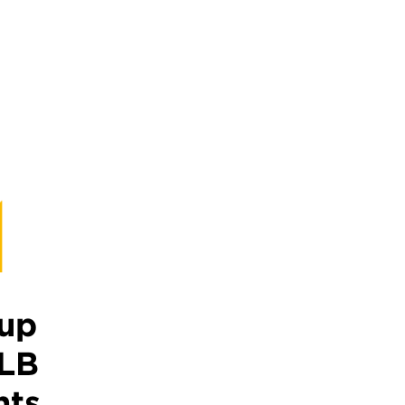
 up
HLB
hts