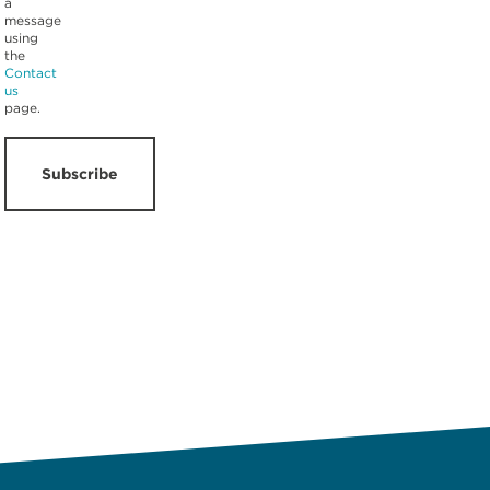
a
message
using
the
Contact
us
page.
Subscribe