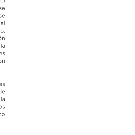
el
se
se
al
o,
ón
la
es
ón
as
de
ía
os
co