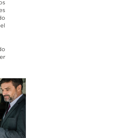
os
es
do
el
do
er