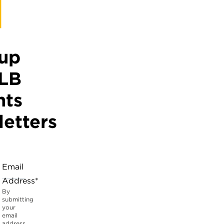
 up
HLB
hts
etters
Email
Address*
By
submitting
your
email
address,