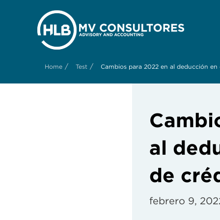
/
/
Home
Test
Cambios para 2022 en al deducción en e
Cambio
al dedu
de cré
febrero 9, 202