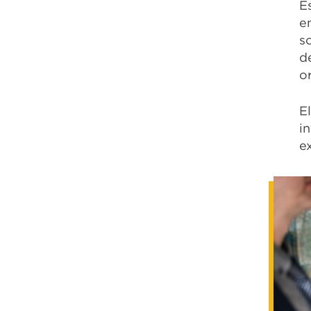
E
e
s
d
o
E
i
e