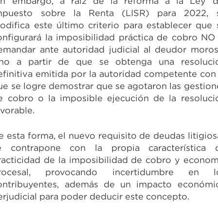
in embargo, a raíz de la reforma a la Ley d
mpuesto sobre la Renta (LISR) para 2022, 
odifica este último criterio para establecer que 
onfigurará la imposibilidad práctica de cobro NO 
emandar ante autoridad judicial al deudor moros
ino a partir de que se obtenga una resoluci
efinitiva emitida por la autoridad competente con 
ue se logre demostrar que se agotaron las gestion
e cobro o la imposible ejecución de la resoluci
avorable.
e esta forma, el nuevo requisito de deudas litigios
e contrapone con la propia característica 
racticidad de la imposibilidad de cobro y econom
rocesal, provocando incertidumbre en l
ontribuyentes, además de un impacto económi
erjudicial para poder deducir este concepto.