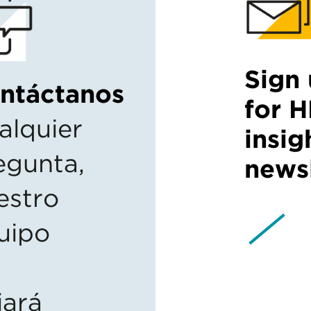
Sign
ntáctanos
for 
alquier
insig
egunta,
newsl
estro
uipo
iará