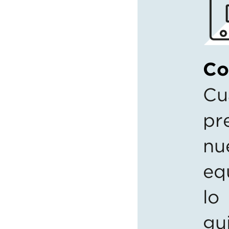
Co
Cu
pr
nu
eq
lo
gu