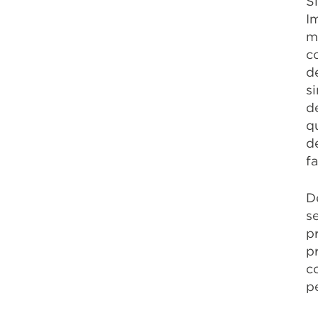
S
I
m
c
d
s
d
q
d
f
D
s
p
p
c
p