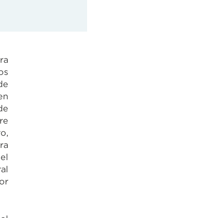
ra
os
de
en
de
re
o,
ra
el
al
or