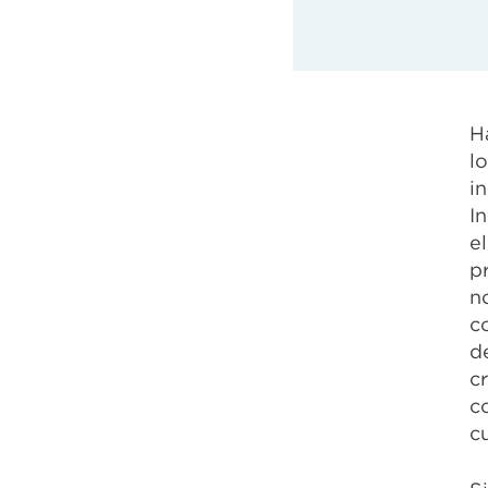
H
l
i
I
e
p
n
c
d
c
c
c