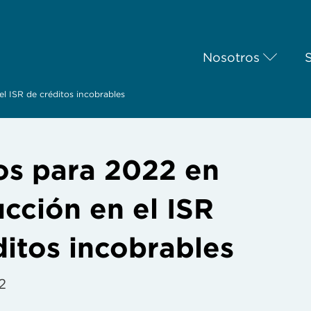
Nosotros
l ISR de créditos incobrables
s para 2022 en
cción en el ISR
ditos incobrables
2