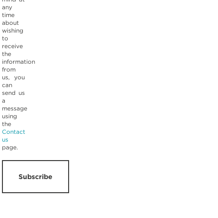
any
time
about
wishing
to
receive
the
information
from
us, you
can
send us
a
message
using
the
Contact
us
page.
Subscribe