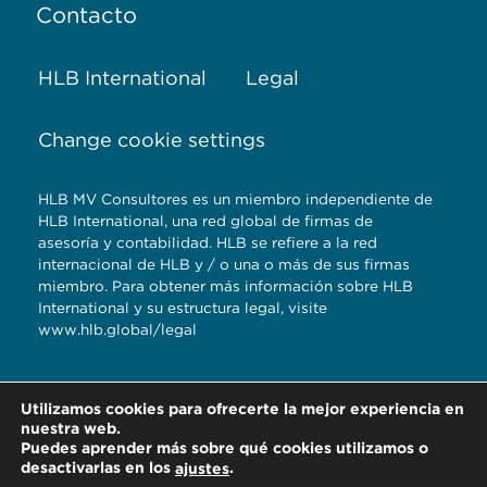
Contacto
HLB International
Legal
Change cookie settings
HLB MV Consultores es un miembro independiente de
HLB International, una red global de firmas de
asesoría y contabilidad. HLB se refiere a la red
internacional de HLB y / o una o más de sus firmas
miembro. Para obtener más información sobre HLB
International y su estructura legal, visite
www.hlb.global/legal
Torre Titanium 5to.
Utilizamos cookies para ofrecerte la mejor experiencia en
piso Reserva
nuestra web.
Territorial Atlixcayotl,
Puedes aprender más sobre qué cookies utilizamos o
desactivarlas en los
.
ajustes
Pue. | Tel. 2222964909 2222103750