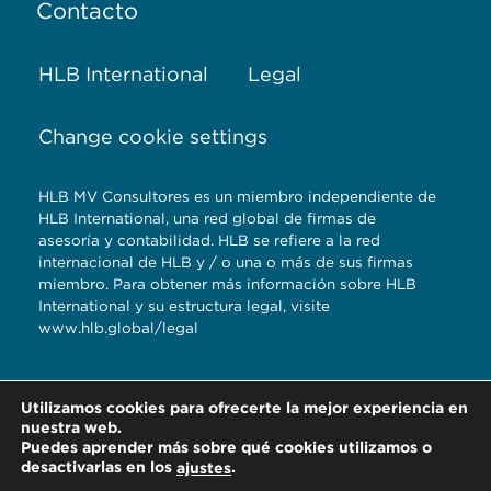
Contacto
HLB International
Legal
Change cookie settings
HLB MV Consultores es un miembro independiente de
HLB International, una red global de firmas de
asesoría y contabilidad. HLB se refiere a la red
internacional de HLB y / o una o más de sus firmas
miembro. Para obtener más información sobre HLB
International y su estructura legal, visite
www.hlb.global/legal
Torre Titanium 5to.
Utilizamos cookies para ofrecerte la mejor experiencia en
piso Reserva
nuestra web.
Territorial Atlixcayotl,
Puedes aprender más sobre qué cookies utilizamos o
desactivarlas en los
.
ajustes
Pue. | Tel. 2222964909 2222103750