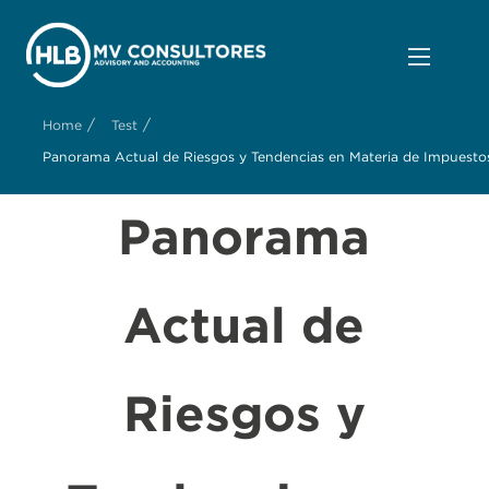
/
/
Home
Test
Panorama Actual de Riesgos y Tendencias en Materia de Impuestos In
Panorama
Actual de
Riesgos y