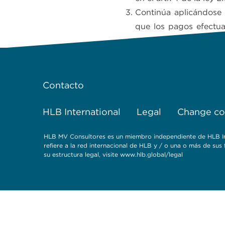
Continúa aplicándose 
que los pagos efectua
resto del país de $415
Contacto
HLB International
Legal
Change coo
HLB MV Consultores es un miembro independiente de HLB Inte
refiere a la red internacional de HLB y / o una o más de su
su estructura legal, visite www.hlb.global/legal