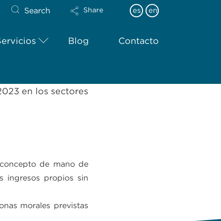
Search
es
en
Share
Servicios
Blog
Contacto
2023 en los sectores
r concepto de mano de
s ingresos propios sin
sonas morales previstas