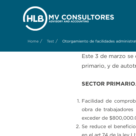
/
/
Home
Test
Otorgamiento de facilidades administrat
Este 3 de marzo se d
primario, y de autot
SECTOR PRIMARIO
Facilidad de comprob
obra de trabajadores 
exceder de $800,000.
Se reduce el beneficio
en el art.74 de la ley L