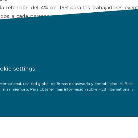
la retención del 4% del ISR para los trabajadores even
dos a cada persona no exceda al día de $625.00 en la 
.00
Descargar artículo
kie settings
rnational, una red global de firmas de asesoría y contabilidad. HLB se
s firmas miembro. Para obtener más información sobre HLB International y