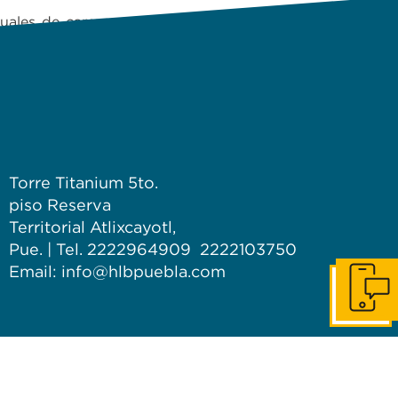
tuales de campo, salvo
frontera norte y en el
Torre Titanium 5to.
piso Reserva
Territorial Atlixcayotl,
Pue. | Tel. 2222964909 2222103750
Email: info@hlbpuebla.com
Contácta