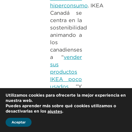
hiperconsumo
. IKEA
Canadá se
centra en la
sostenibilidad
animando a
los
canadienses
a “
vender
sus
productos
IKEA poco
usados
, ”Y
su campaña
Utilizamos cookies para ofrecerte la mejor experiencia en
nuestra web.
Buy Back se
Puedes aprender más sobre qué cookies utilizamos o
lanza en el
desactivarlas en los
.
ajustes
Reino
Aceptar
Unido e
Irlanda el