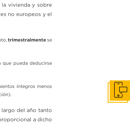
 la vivienda y sobre
tes no europeos y el
nto,
trimestralmente
se
in que pueda deducirse
mientos íntegros menos
Contácta
ción).
 largo del año tanto
proporcional a dicho