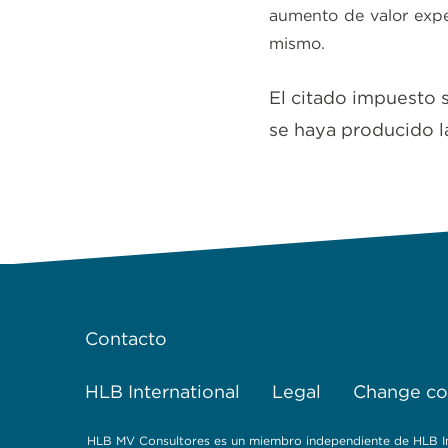
aumento de valor expe
mismo.
El citado impuesto 
se haya producido l
Contacto
HLB International
Legal
Change coo
HLB MV Consultores es un miembro independiente de HLB Inte