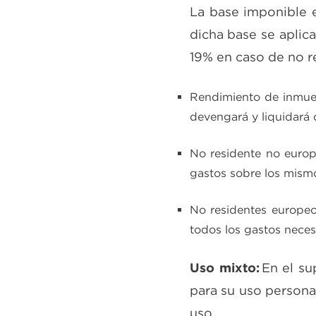
La base imponible e
dicha base se aplic
19% en caso de no r
Rendimiento de inmueb
devengará y liquidará 
No residente no europ
gastos sobre los mism
No residentes europeo
todos los gastos neces
Uso mixto:
En el su
para su uso persona
uso.