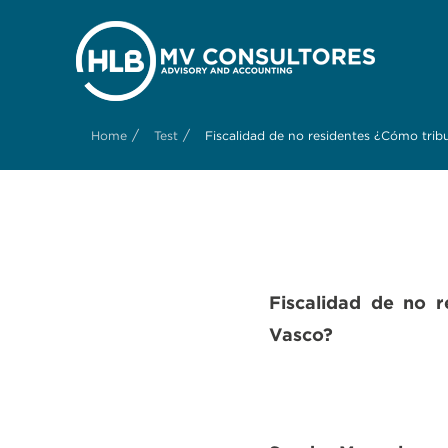
/
/
Home
Test
Fiscalidad de no residentes ¿Cómo trib
Fiscalidad de no r
Vasco?