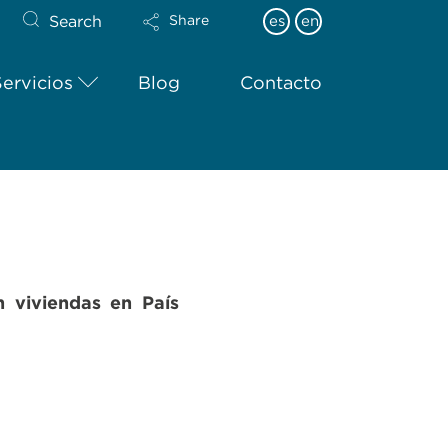
Search
es
en
Share
Servicios
Blog
Contacto
n viviendas en País