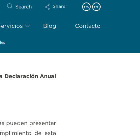
Search
es
en
Share
Servicios
Blog
Contacto
les
la Declaración Anual
les pueden presentar
cumplimiento de esta