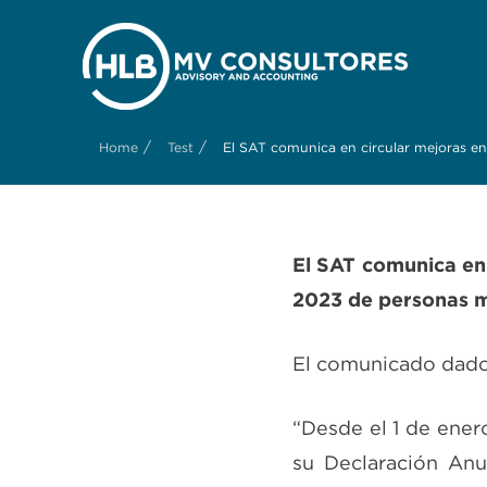
/
/
Home
Test
El SAT comunica en circular mejoras en
El SAT comunica en 
2023 de personas 
El comunicado dado a
“Desde el 1 de ener
su Declaración Anua