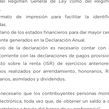
 del Régimen General de Ley como del Régim
.
mato de impresión para facilitar la identif
as.
ario de los estados financieros para dar mayor cert
ente generados en la Declaración Anual.
nvío de la declaración es necesario contar con l
 corriente con las declaraciones de pagos provisio
to sobre la renta (ISR) de ejercicios anteriore
os realizados por arrendamiento, honorarios, 
larios, asimilados y dividendos.
 necesario que los contribuyentes personas mor
lectrónica, toda vez que, de obtener un saldo a
ectrónica a través del banco de su preferencia”.