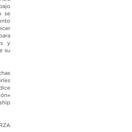
bajo
o se
ento
ecer
para
os y
e su
chas
rles
dice
ión»
ship
RZA