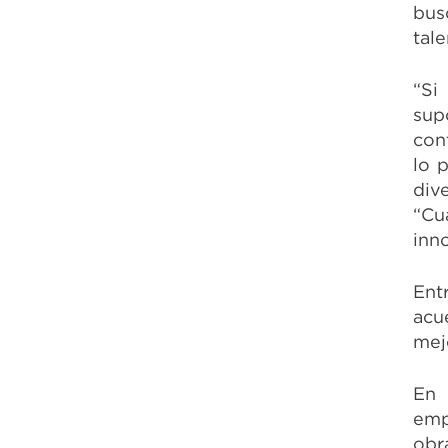
bus
tal
“Si
sup
con
lo 
div
“Cu
inn
Ent
acu
mej
En 
emp
obr