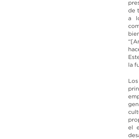
pre
de 
a l
com
bie
“[A
hac
Est
la 
Los
pri
emp
gen
cul
pro
el 
des