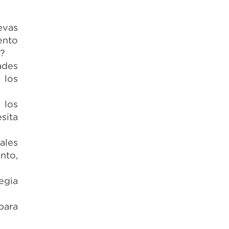
evas
ento
a?
ades
 los
 los
sita
ales
nto,
egia
para