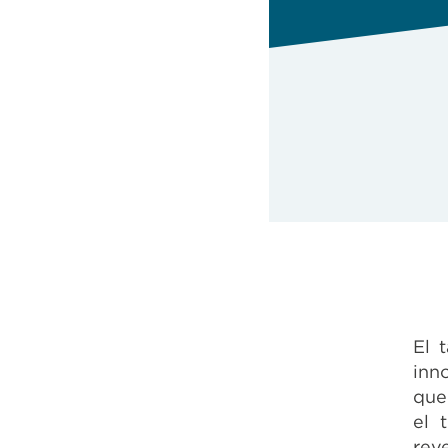
El 
inn
que
el 
rev