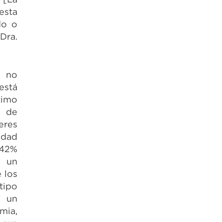
esta
do o
 Dra.
s no
está
timo
n de
deres
idad
 42%
y un
 los
tipo
s un
mia,