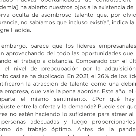
demia] ha abierto nuestros ojos a la existencia de 
erva oculta de asombroso talento que, por olvi
rancia, no sabíamos que incluso existía”, indica la
ègre Hadida.
 embargo, parece que los líderes empresariale
án aprovechando del todo las oportunidades que 
ando el trabajo a distancia. Comparado con el úl
, el nivel de preocupación por la adquisició
nto casi se ha duplicado. En 2021, el 26% de los lí
ntificaron la atracción de talento como una debil
la empresa, que vale la pena abordar. Este año, el
parte el mismo sentimiento. ¿Por qué ha
ajuste entre la oferta y la demanda? Puede ser que
eres no estén haciendo lo suficiente para atraer al 
personas adecuadas y luego proporcionarle
orno de trabajo óptimo. Antes de la pande