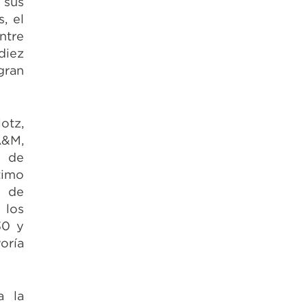
 sus
, el
ntre
diez
gran
otz,
A&M,
s de
timo
s de
 los
30 y
oría
a la