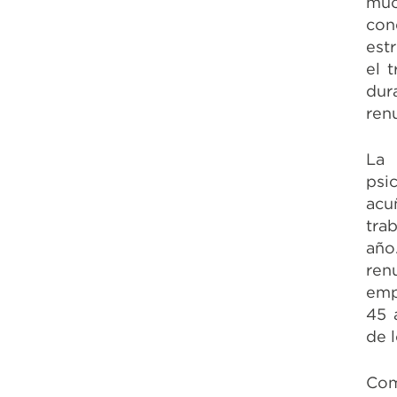
muc
con
est
el 
dur
ren
La 
psi
acu
tra
año
ren
emp
45 
de 
Com