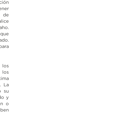
ción
ener
s de
lice
aho.
 que
ado.
para
 los
 los
xima
. La
o su
do y
án o
eben