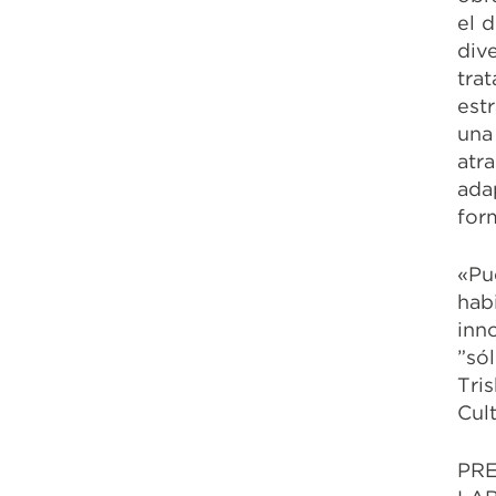
el 
div
tra
est
una
atr
ada
form
«Pu
hab
inn
”só
Tri
Cult
PR