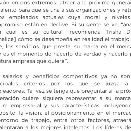
sión en dos extremos: atraer a la próxima genera
talento para que se una a sus organizaciones y ret
os empleados actuales cuya moral y nivele
promiso están en declive. Si su gente se va, “ana
n cuál es su cultura”, recomienda Trisha D
nalice] cómo se desempeña en realidad el trabajo
e, los servicios que presta, su marca en el merc
e es el momento de hacerlo de verdad y hacerlo 
futura empresa que quiere”.
 salarios y beneficios competitivos ya no son
ncipales criterios por los que se juzga a
leadores. Tal vez se tenga que preguntar si la pró
eración quiere siquiera representar a su marca
tura empresarial y sus características, incluyend
pósito, la visión, el posicionamiento en el merca
entorno de trabajo, entre otros factores, atraer
alentarán a los mejores intelectos. Los líderes d