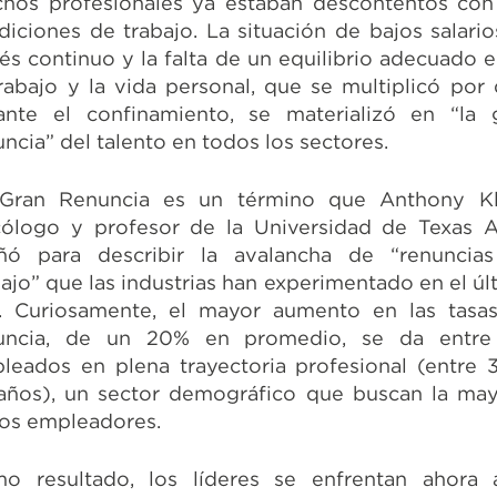
hos profesionales ya estaban descontentos con
diciones de trabajo. La situación de bajos salarios
rés continuo y la falta de un equilibrio adecuado e
trabajo y la vida personal, que se multiplicó por 
ante el confinamiento, se materializó en “la 
uncia” del talento en todos los sectores.
Gran Renuncia es un término que Anthony Kl
cólogo y profesor de la Universidad de Texas 
ñó para describir la avalancha de “renuncia
bajo” que las industrias han experimentado en el úl
. Curiosamente, el mayor aumento en las tasa
uncia, de un 20% en promedio, se da entre
leados en plena trayectoria profesional (entre 
años), un sector demográfico que buscan la may
los empleadores.
o resultado, los líderes se enfrentan ahora 