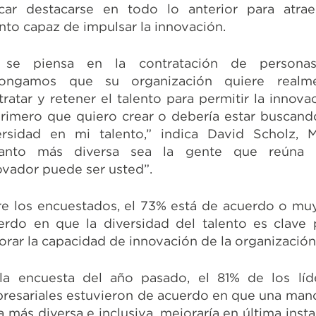
car destacarse en todo lo anterior para atrae
ento capaz de impulsar la innovación.
 se piensa en la contratación de persona
ongamos que su organización quiere realm
tratar y retener el talento para permitir la innovac
primero que quiero crear o debería estar buscand
ersidad en mi talento,” indica David Scholz, 
anto más diversa sea la gente que reúna
ovador puede ser usted”.
re los encuestados, el 73% está de acuerdo o mu
erdo en que la diversidad del talento es clave 
orar la capacidad de innovación de la organización
la encuesta del año pasado, el 81% de los líd
resariales estuvieron de acuerdo en que una man
a más diversa e inclusiva, mejoraría en última insta