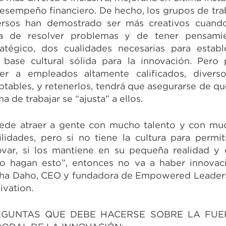
desempeño financiero. De hecho, los grupos de tra
ersos han demostrado ser más creativos cuand
ta de resolver problemas y de tener pensami
ratégico, dos cualidades necesarias para establ
 base cultural sólida para la innovación. Pero 
aer a empleados altamente calificados, divers
ptables, y retenerlos, tendrá que asegurarse de qu
a de trabajar se “ajusta” a ellos.
ede atraer a gente con mucho talento y con mu
ilidades, pero si no tiene la cultura para permiti
ovar, si los mantiene en su pequeña realidad y 
lo hagan esto”, entonces no va a haber innovac
sha Daho, CEO y fundadora de Empowered Leader
ivation.
EGUNTAS QUE DEBE HACERSE SOBRE LA FUE