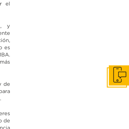
r el
s, y
ente
ión,
o es
MBA.
 más
Contácta
y de
para
.
eres
o de
ncia