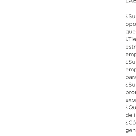
LAB
¿Su
opo
que 
¿Ti
est
emp
¿Su
emp
par
¿Su
pro
exp
¿Qu
de 
¿Có
gen