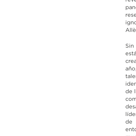
pan
res
igno
All
Sin
est
cre
año
tale
ide
de 
com
des
líd
de 
ent