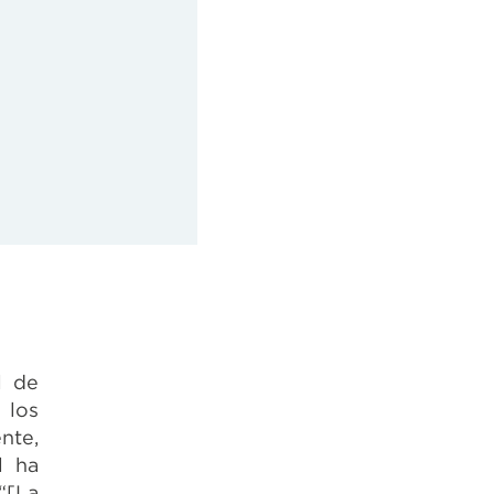
l de
 los
nte,
l ha
“[La