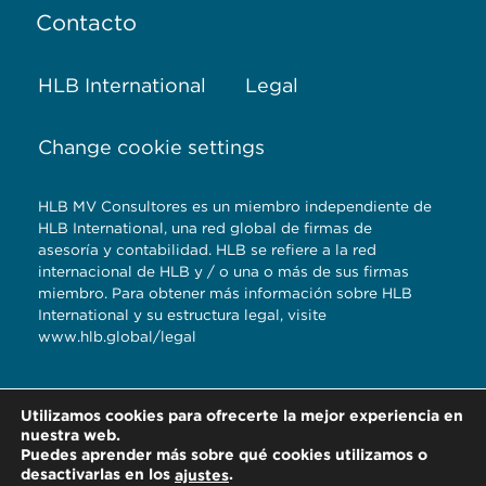
Contacto
HLB International
Legal
Change cookie settings
HLB MV Consultores es un miembro independiente de
HLB International, una red global de firmas de
asesoría y contabilidad. HLB se refiere a la red
internacional de HLB y / o una o más de sus firmas
miembro. Para obtener más información sobre HLB
International y su estructura legal, visite
www.hlb.global/legal
Torre Titanium 5to.
Utilizamos cookies para ofrecerte la mejor experiencia en
piso Reserva
nuestra web.
Territorial Atlixcayotl,
Puedes aprender más sobre qué cookies utilizamos o
desactivarlas en los
.
ajustes
Pue. | Tel. 2222964909 2222103750