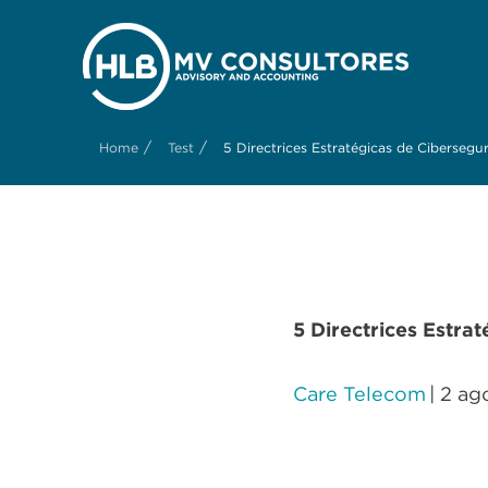
/
/
Home
Test
5 Directrices Estratégicas de Ciberseg
5 Directrices
Estrat
Care Telecom
| 2 ag